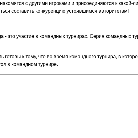
акомятся с другими игроками и присоединяются к какой-л
ться составить конкуренцию устоявшимся авторитетам!
да - это участие в командных турнирах. Серия командных т
готовы к тому, что во время командного турнира, в которо
тол в командном турнире.