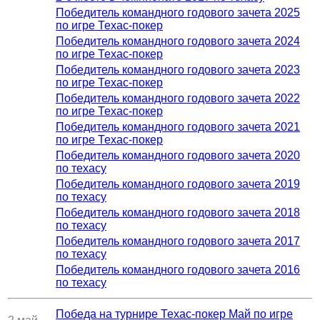
Победитель командного годового зачета 2025
по игре Техас-покер
Победитель командного годового зачета 2024
по игре Техас-покер
Победитель командного годового зачета 2023
по игре Техас-покер
Победитель командного годового зачета 2022
по игре Техас-покер
Победитель командного годового зачета 2021
по игре Техас-покер
Победитель командного годового зачета 2020
по техасу
Победитель командного годового зачета 2019
по техасу
Победитель командного годового зачета 2018
по техасу
Победитель командного годового зачета 2017
по техасу
Победитель командного годового зачета 2016
по техасу
Победа на турнире Техас-покер Май по игре