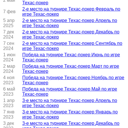
2 май
Техас-покер
2-е место на турнире Техас-покер Февраль по
7 фев
игре Техас-покер
5 апр
2-е место на турнире Техас-покер Апрель по
2025
игре Техас-покер
7 дек
2-е место на турнире Техас-покер Декабрь по
2024
игре Техас-покер
7 сен
2-е место на турнире Техас-покер Сентябрь по
2024
игре Техас-покер
1 июн
Победа на турнире Техас-покер Июнь по игре
2024
Техас-покер
2 мар
Победа на турнире Техас-покер Март по игре
2024
Техас-покер
4 ноя
Победа на турнире Техас-покер Ноябрь по игре
2023
Техас-покер
6 май
Победа на турнире Техас-покер Май по игре
2023
Техас-покер
1 апр
3-е место на турнире Техас-покер Апрель по
2023
игре Техас-покер
7 янв
3-е место на турнире Техас-покер Январь по
2023
игре Техас-покер
3 дек
3-е место на турнире Техас-покер Декабрь по