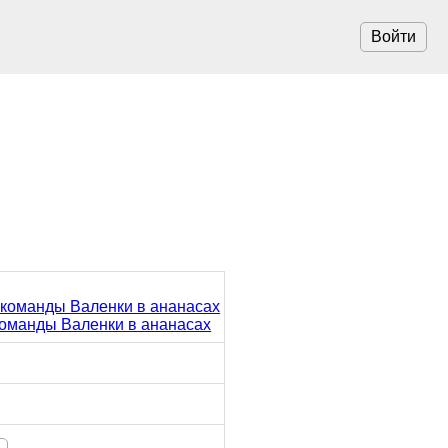
Войти
 команды Валенки в ананасах
 команды Валенки в ананасах