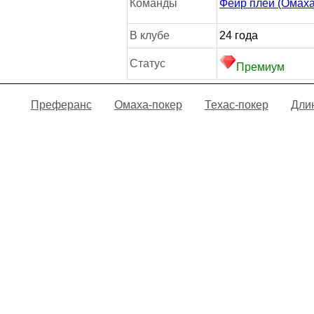
Фейр плей (Омаха
Команды
В клубе
24 года
Статус
Премиум
Преферанс
Омаха-покер
Техас-покер
Дли